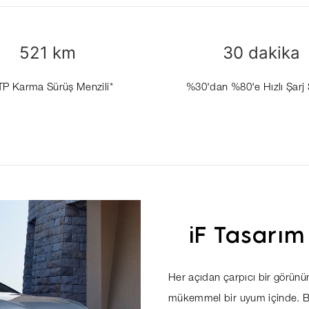
521 km
30 dakika
P Karma Sürüş Menzili*
%30'dan %80'e Hızlı Şarj 
iF Tasarım
Her açıdan çarpıcı bir görünüm
mükemmel bir uyum içinde. Bu