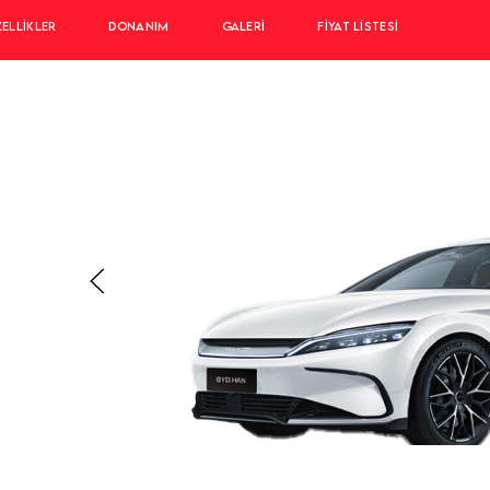
ZELLIKLER
DONANIM
GALERI
FIYAT LISTESI