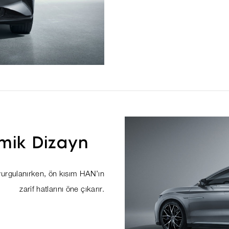
amik Dizayn
a vurgulanırken, ön kısım HAN’ın
zarif hatlarını öne çıkarır.