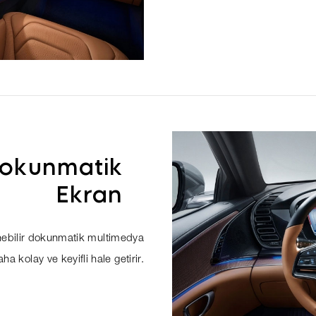
 Dokunmatik
Ekran
önebilir dokunmatik multimedya
ha kolay ve keyifli hale getirir.